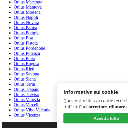
Onlus Macerata
Onlus Mantova
Onlus Modena
Onlus Napoli
Onlus Novara
Onlus Parma
Onlus Perugia
Onlus Pisa
Onlus Pistoia
Onlus Pordenone
Onlus Potenza
Onlus Prato
Onlus Ragusa
Onlus Rieti
Onlus Savona
Onlus Siena
Onlus Terni
Onlus Trapani
Informativa sui cookie
Onlus Treviso
Onlus Venezia
Questo sito utilizza cookie tecnici
Onlus Vercelli
traffico. Puoi
accettare
,
rifiutare
Onlus Vibo Valentia
Onlus Vicenza
Accetta tutto