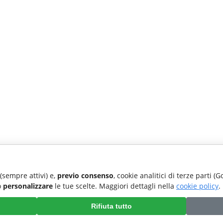
 (sempre attivi) e,
previo consenso
, cookie analitici di terze parti (
o
personalizzare
le tue scelte. Maggiori dettagli nella
cookie policy
.
Rifiuta tutto
Preferenze cookie
|
Cookie policy
|
Accessibilita'
|
Privacy policy