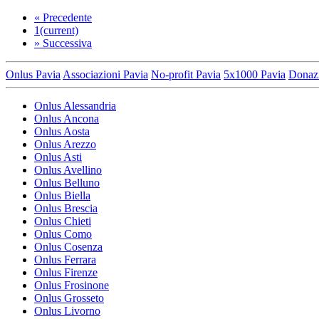
«
Precedente
1
(current)
»
Successiva
Onlus Pavia
Associazioni Pavia
No-profit Pavia
5x1000 Pavia
Donazi
Onlus Alessandria
Onlus Ancona
Onlus Aosta
Onlus Arezzo
Onlus Asti
Onlus Avellino
Onlus Belluno
Onlus Biella
Onlus Brescia
Onlus Chieti
Onlus Como
Onlus Cosenza
Onlus Ferrara
Onlus Firenze
Onlus Frosinone
Onlus Grosseto
Onlus Livorno