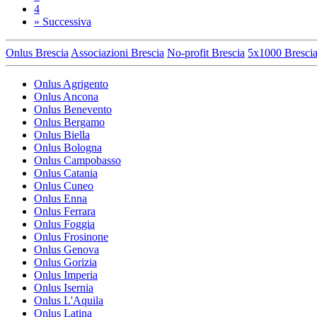
4
»
Successiva
Onlus Brescia
Associazioni Brescia
No-profit Brescia
5x1000 Bresci
Onlus Agrigento
Onlus Ancona
Onlus Benevento
Onlus Bergamo
Onlus Biella
Onlus Bologna
Onlus Campobasso
Onlus Catania
Onlus Cuneo
Onlus Enna
Onlus Ferrara
Onlus Foggia
Onlus Frosinone
Onlus Genova
Onlus Gorizia
Onlus Imperia
Onlus Isernia
Onlus L'Aquila
Onlus Latina