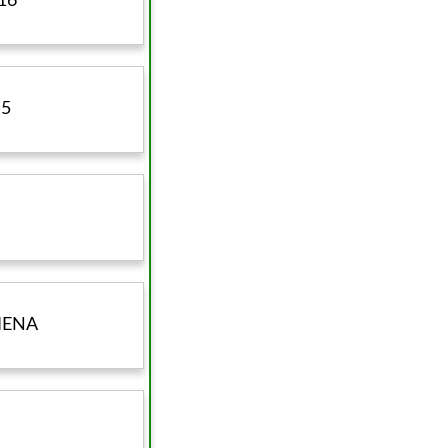
16
B5
IENA