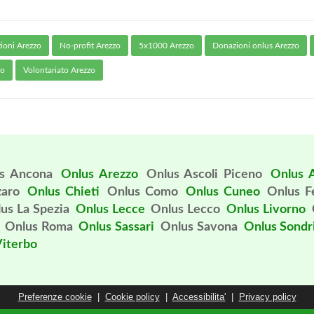
ioni Arezzo
No-profit Arezzo
5x1000 Arezzo
Donazioni onlus Arezzo
zo
Volontariato Arezzo
s Ancona
Onlus Arezzo
Onlus Ascoli Piceno
Onlus A
zaro
Onlus Chieti
Onlus Como
Onlus Cuneo
Onlus 
us La Spezia
Onlus Lecce
Onlus Lecco
Onlus Livorno
Onlus Roma
Onlus Sassari
Onlus Savona
Onlus Sondr
Viterbo
Preferenze cookie
|
Cookie policy
|
Accessibilita'
|
Privacy policy