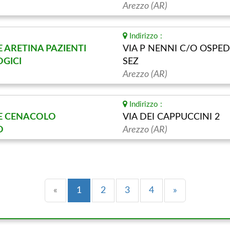
Arezzo (AR)
Indirizzo :
 ARETINA PAZIENTI
VIA P NENNI C/O OSPE
GICI
SEZ
Arezzo (AR)
Indirizzo :
E CENACOLO
VIA DEI CAPPUCCINI 2
O
Arezzo (AR)
Precedente
(current)
Successiva
«
1
2
3
4
»