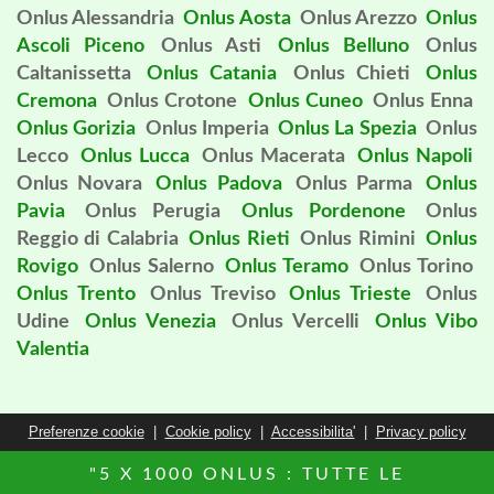
Onlus Alessandria
Onlus Aosta
Onlus Arezzo
Onlus
Ascoli Piceno
Onlus Asti
Onlus Belluno
Onlus
Caltanissetta
Onlus Catania
Onlus Chieti
Onlus
Cremona
Onlus Crotone
Onlus Cuneo
Onlus Enna
Onlus Gorizia
Onlus Imperia
Onlus La Spezia
Onlus
Lecco
Onlus Lucca
Onlus Macerata
Onlus Napoli
Onlus Novara
Onlus Padova
Onlus Parma
Onlus
Pavia
Onlus Perugia
Onlus Pordenone
Onlus
Reggio di Calabria
Onlus Rieti
Onlus Rimini
Onlus
Rovigo
Onlus Salerno
Onlus Teramo
Onlus Torino
Onlus Trento
Onlus Treviso
Onlus Trieste
Onlus
Udine
Onlus Venezia
Onlus Vercelli
Onlus Vibo
Valentia
Preferenze cookie
|
Cookie policy
|
Accessibilita'
|
Privacy policy
"5 X 1000 ONLUS : TUTTE LE