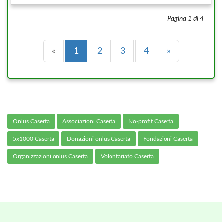
Pagina 1 di 4
Precedente
(current)
Successiva
«
1
2
3
4
»
Onlus Caserta
Associazioni Caserta
No-profit Caserta
5x1000 Caserta
Donazioni onlus Caserta
Fondazioni Caserta
Organizzazioni onlus Caserta
Volontariato Caserta