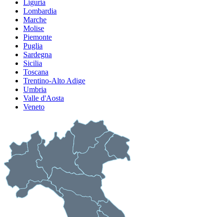
Liguria
Lombardia
Marche
Molise
Piemonte
Puglia
Sardegna
Sicilia
Toscana
Trentino-Alto Adige
Umbria
Valle d'Aosta
Veneto