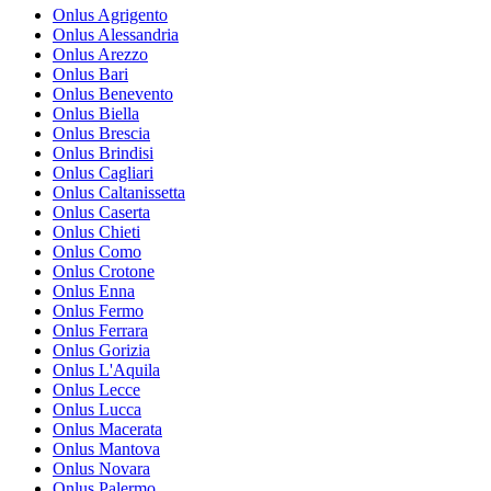
Onlus Agrigento
Onlus Alessandria
Onlus Arezzo
Onlus Bari
Onlus Benevento
Onlus Biella
Onlus Brescia
Onlus Brindisi
Onlus Cagliari
Onlus Caltanissetta
Onlus Caserta
Onlus Chieti
Onlus Como
Onlus Crotone
Onlus Enna
Onlus Fermo
Onlus Ferrara
Onlus Gorizia
Onlus L'Aquila
Onlus Lecce
Onlus Lucca
Onlus Macerata
Onlus Mantova
Onlus Novara
Onlus Palermo