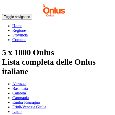
Toggle navigation
Home
Regione
Provincia
Comune
5 x 1000 Onlus
Lista completa delle Onlus
italiane
Abruzzo
Basilicata
Calabria
Campania
Emilia-Romagna
Friuli-Venezia Giulia
Lazio