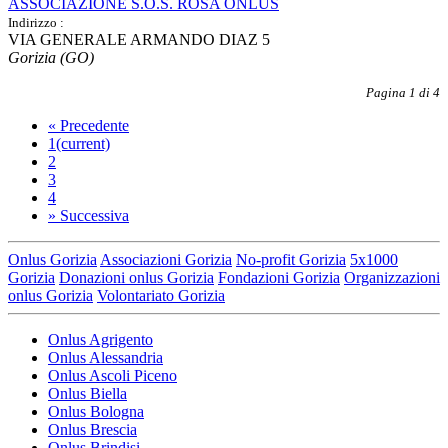
ASSOCIAZIONE S.O.S. ROSA ONLUS
Indirizzo :
VIA GENERALE ARMANDO DIAZ 5
Gorizia (GO)
Pagina 1 di 4
«
Precedente
1
(current)
2
3
4
»
Successiva
Onlus Gorizia
Associazioni Gorizia
No-profit Gorizia
5x1000
Gorizia
Donazioni onlus Gorizia
Fondazioni Gorizia
Organizzazioni
onlus Gorizia
Volontariato Gorizia
Onlus Agrigento
Onlus Alessandria
Onlus Ascoli Piceno
Onlus Biella
Onlus Bologna
Onlus Brescia
Onlus Brindisi