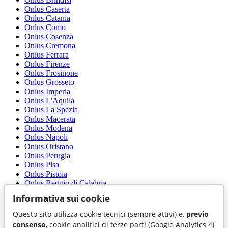
Onlus Caserta
Onlus Catania
Onlus Como
Onlus Cosenza
Onlus Cremona
Onlus Ferrara
Onlus Firenze
Onlus Frosinone
Onlus Grosseto
Onlus Imperia
Onlus L'Aquila
Onlus La Spezia
Onlus Macerata
Onlus Modena
Onlus Napoli
Onlus Oristano
Onlus Perugia
Onlus Pisa
Onlus Pistoia
Onlus Reggio di Calabria
Onlus Reggio nell'Emilia
Informativa sui cookie
Onlus Rieti
Onlus Roma
Questo sito utilizza cookie tecnici (sempre attivi) e,
previo
Onlus Rovigo
consenso
, cookie analitici di terze parti (Google Analytics 4)