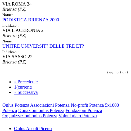
VIA ROMA 34
Brienza (PZ)
Nome:
PODISTICA BRIENZA 2000
Indirizzo :
VIA II ACERONIA 2
Brienza (PZ)
Nome:
UNITRE UNIVERSIT? DELLE TRE ET?
Indirizzo :
VIA SASSO 22
Brienza (PZ)
Pagina 1 di 1
«
Precedente
1
(current)
»
Successiva
Onlus Potenza
Associazioni Potenza
No-profit Potenza
5x1000
Potenza
Donazioni onlus Potenza
Fondazioni Potenza
Organizzazioni onlus Potenza
Volontariato Potenza
Onlus Ascoli Piceno