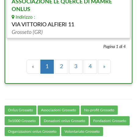
ASSOCIAZIONE LE QUERCE DI MAMRE
ONLUS
Indirizzo :
VIA VITTORIO ALFIERI 11
Grosseto (GR)
Pagina 1 di 4
Precedente
(current)
Successiva
«
1
2
3
4
»
Onlus Grosseto
Associazioni Grosseto
No-profit Grosseto
5x1000 Grosseto
Donazioni onlus Grosseto
Fondazioni Grosseto
Organizzazioni onlus Grosseto
Volontariato Grosseto