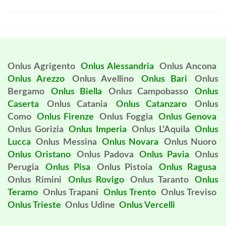
Onlus Agrigento
Onlus Alessandria
Onlus Ancona
Onlus Arezzo
Onlus Avellino
Onlus Bari
Onlus
Bergamo
Onlus Biella
Onlus Campobasso
Onlus
Caserta
Onlus Catania
Onlus Catanzaro
Onlus
Como
Onlus Firenze
Onlus Foggia
Onlus Genova
Onlus Gorizia
Onlus Imperia
Onlus L'Aquila
Onlus
Lucca
Onlus Messina
Onlus Novara
Onlus Nuoro
Onlus Oristano
Onlus Padova
Onlus Pavia
Onlus
Perugia
Onlus Pisa
Onlus Pistoia
Onlus Ragusa
Onlus Rimini
Onlus Rovigo
Onlus Taranto
Onlus
Teramo
Onlus Trapani
Onlus Trento
Onlus Treviso
Onlus Trieste
Onlus Udine
Onlus Vercelli