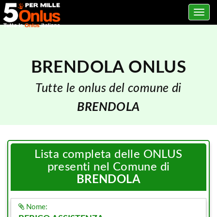
Toggle
navig
BRENDOLA ONLUS
Tutte le onlus del comune di
BRENDOLA
Lista completa delle ONLUS
presenti nel Comune di
BRENDOLA
Nome: