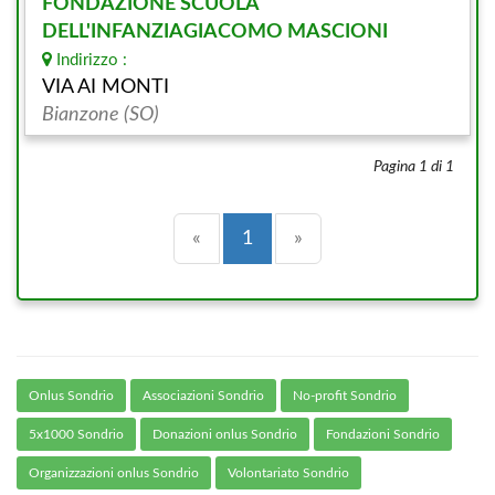
FONDAZIONE SCUOLA
DELL'INFANZIAGIACOMO MASCIONI
Indirizzo :
VIA AI MONTI
Bianzone (SO)
Pagina 1 di 1
Precedente
(current)
Successiva
«
1
»
Onlus Sondrio
Associazioni Sondrio
No-profit Sondrio
5x1000 Sondrio
Donazioni onlus Sondrio
Fondazioni Sondrio
Organizzazioni onlus Sondrio
Volontariato Sondrio