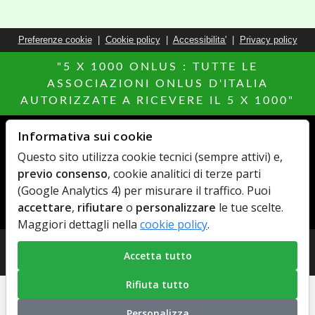
Preferenze cookie
|
Cookie policy
|
Accessibilita'
|
Privacy policy
"5 X 1000 ONLUS : TUTTE LE
ASSOCIAZIONI ONLUS D'ITALIA
AUTORIZZATE A RICEVERE IL 5 X 1000"
Informativa sui cookie
Altri siti del Network
Questo sito utilizza cookie tecnici (sempre attivi) e,
Agenzie Immobiliari
MillionEuroHomePage.it
previo consenso
, cookie analitici di terze parti
Hotels Italia
Di chi Ã¨
(Google Analytics 4) per misurare il traffico. Puoi
Elenco Farmaci
AdCapital
accettare
,
rifiutare
o
personalizzare
le tue scelte.
MediacareFibra
Maggiori dettagli nella
cookie policy
.
© Copyright 2026 AdCapital S.r.L. - P.Iva: IT11372821006 -
Accetta tutto
Privacy Policy
-
Cookie Policy
Rifiuta tutto
Personalizza