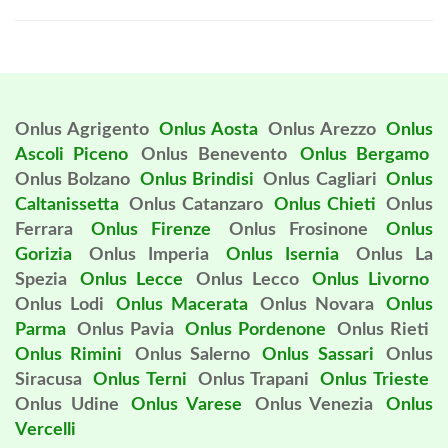
Onlus Agrigento
Onlus Aosta
Onlus Arezzo
Onlus
Ascoli Piceno
Onlus Benevento
Onlus Bergamo
Onlus Bolzano
Onlus Brindisi
Onlus Cagliari
Onlus
Caltanissetta
Onlus Catanzaro
Onlus Chieti
Onlus
Ferrara
Onlus Firenze
Onlus Frosinone
Onlus
Gorizia
Onlus Imperia
Onlus Isernia
Onlus La
Spezia
Onlus Lecce
Onlus Lecco
Onlus Livorno
Onlus Lodi
Onlus Macerata
Onlus Novara
Onlus
Parma
Onlus Pavia
Onlus Pordenone
Onlus Rieti
Onlus Rimini
Onlus Salerno
Onlus Sassari
Onlus
Siracusa
Onlus Terni
Onlus Trapani
Onlus Trieste
Onlus Udine
Onlus Varese
Onlus Venezia
Onlus
Vercelli