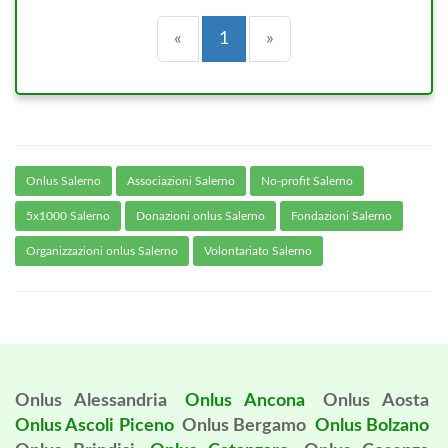
Precedente
(current)
Successiva
«
1
»
Onlus Salerno
Associazioni Salerno
No-profit Salerno
5x1000 Salerno
Donazioni onlus Salerno
Fondazioni Salerno
Organizzazioni onlus Salerno
Volontariato Salerno
Onlus Alessandria
Onlus Ancona
Onlus Aosta
Onlus Ascoli Piceno
Onlus Bergamo
Onlus Bolzano