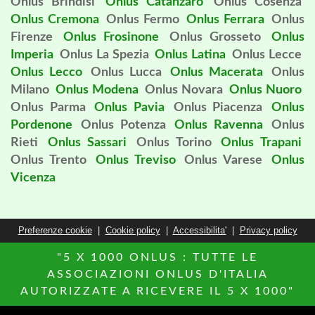
Onlus Brindisi
Onlus Catanzaro
Onlus Cosenza
Onlus Cremona
Onlus Fermo
Onlus Ferrara
Onlus
Firenze
Onlus Frosinone
Onlus Grosseto
Onlus
Imperia
Onlus La Spezia
Onlus Latina
Onlus Lecce
Onlus Lecco
Onlus Lucca
Onlus Macerata
Onlus
Milano
Onlus Modena
Onlus Novara
Onlus Nuoro
Onlus Parma
Onlus Pavia
Onlus Piacenza
Onlus
Pordenone
Onlus Potenza
Onlus Ravenna
Onlus
Rieti
Onlus Sassari
Onlus Torino
Onlus Trapani
Onlus Trento
Onlus Treviso
Onlus Varese
Onlus
Vicenza
Preferenze cookie
|
Cookie policy
|
Accessibilita'
|
Privacy policy
"5 X 1000 ONLUS : TUTTE LE
ASSOCIAZIONI ONLUS D'ITALIA
AUTORIZZATE A RICEVERE IL 5 X 1000"