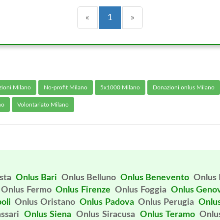
Precedente
(current)
Successiva
«
1
»
zioni Milano
No-profit Milano
5x1000 Milano
Donazioni onlus Milano
no
Volontariato Milano
sta
Onlus Bari
Onlus Belluno
Onlus Benevento
Onlus 
Onlus Fermo
Onlus Firenze
Onlus Foggia
Onlus Geno
oli
Onlus Oristano
Onlus Padova
Onlus Perugia
Onlus
ssari
Onlus Siena
Onlus Siracusa
Onlus Teramo
Onlu