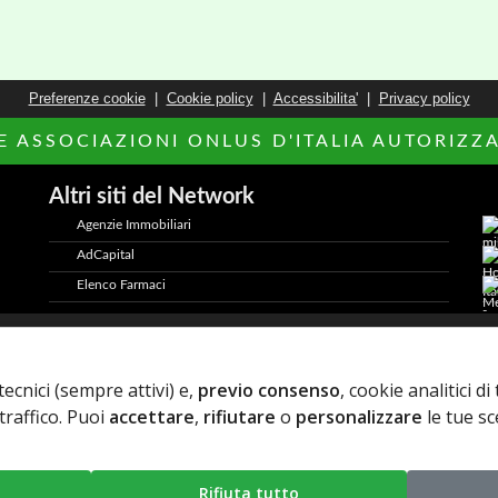
Preferenze cookie
|
Cookie policy
|
Accessibilita'
|
Privacy policy
LE ASSOCIAZIONI ONLUS D'ITALIA AUTORIZZAT
Altri siti del Network
Agenzie Immobiliari
AdCapital
Elenco Farmaci
2026 AdCapital S.r.L. - P.Iva: IT11372821006 -
Privacy Policy
-
tecnici (sempre attivi) e,
previo consenso
, cookie analitici d
traffico. Puoi
accettare
,
rifiutare
o
personalizzare
le tue sc
Rifiuta tutto