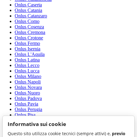
Onlus Caserta
Onlus Catania
Onlus Catanzaro
Onlus Como
Onlus Cosenza
Onlus Cremona
Onlus Crotone
Onlus Fermo
Onlus Isernia
Onlus L'Aquila
Onlus Latina
Onlus Lecco
Onlus Lucca
Onlus Milano
Onlus Napoli
Onlus Novara
Onlus Nuoro
Onlus Padova
Onlus Pavia
Onlus Perugia
Onlus Pisa
Onlus Potenza
Informativa sui cookie
Onlus Ravenna
Onlus Reggio di Calabria
Questo sito utilizza cookie tecnici (sempre attivi) e,
previo
Onlus Rovigo