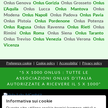
Onlus Genova
Onlus Gorizia
Onlus Grosseto
Onlus
L'Aquila
Onlus Lucca
Onlus Mantova
Onlus
Modena
Onlus Napoli
Onlus Padova
Onlus Pavia
Onlus Pistoia
Onlus Pordenone
Onlus Potenza
Onlus Ragusa
Onlus Ravenna
Onlus Rieti
Onlus
Rimini
Onlus Roma
Onlus Siena
Onlus Taranto
Onlus Treviso
Onlus Venezia
Onlus Verona
Onlus
Vicenza
Preferenze cookie
|
Cookie policy
|
Accessibilita'
|
Privacy policy
"5 X 1000 ONLUS : TUTTE LE
ASSOCIAZIONI ONLUS D'ITALIA
AUTORIZZATE A RICEVERE IL 5 X 1000"
Informativa sui cookie
Altri siti del Network
Agenzie Immobiliari
MillionEuroHomePage.it