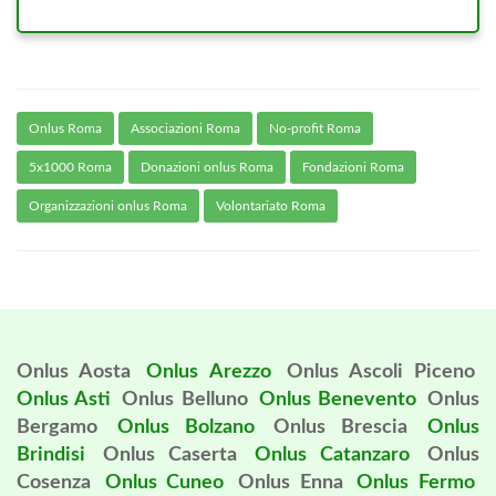
Onlus Roma
Associazioni Roma
No-profit Roma
5x1000 Roma
Donazioni onlus Roma
Fondazioni Roma
Organizzazioni onlus Roma
Volontariato Roma
Onlus Aosta
Onlus Arezzo
Onlus Ascoli Piceno
Onlus Asti
Onlus Belluno
Onlus Benevento
Onlus
Bergamo
Onlus Bolzano
Onlus Brescia
Onlus
Brindisi
Onlus Caserta
Onlus Catanzaro
Onlus
Cosenza
Onlus Cuneo
Onlus Enna
Onlus Fermo