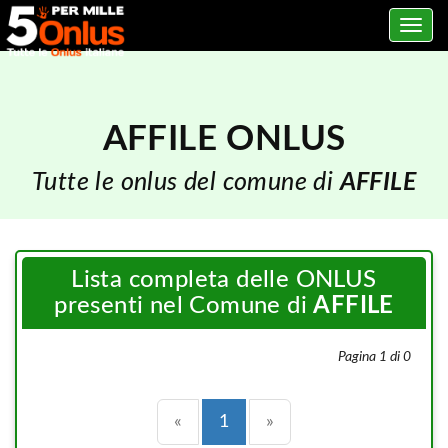
Toggle
navig
AFFILE ONLUS
Tutte le onlus del comune di
AFFILE
Lista completa delle ONLUS
presenti nel Comune di
AFFILE
Pagina 1 di 0
Precedente
(current)
Successiva
«
1
»