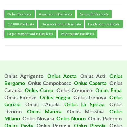
Onlus Basilicata
Associazioni Basilicata
No-profit Basilicata
5x1000 Basilicata
Donazioni onlus Basilicata
Fondazioni Basilicata
Organizzazioni onlus Basilicata
Volontariato Basilicata
Onlus Agrigento
Onlus Aosta
Onlus Asti
Onlus
Bergamo
Onlus Campobasso
Onlus Caserta
Onlus
Catania
Onlus Como
Onlus Cremona
Onlus Enna
Onlus Firenze
Onlus Foggia
Onlus Genova
Onlus
Gorizia
Onlus L'Aquila
Onlus La Spezia
Onlus
Livorno
Onlus Matera
Onlus Messina
Onlus
Milano
Onlus Novara
Onlus Nuoro
Onlus Palermo
Onlus Pavia
Onlus Perugia
Onlus Pistoia
Onlus