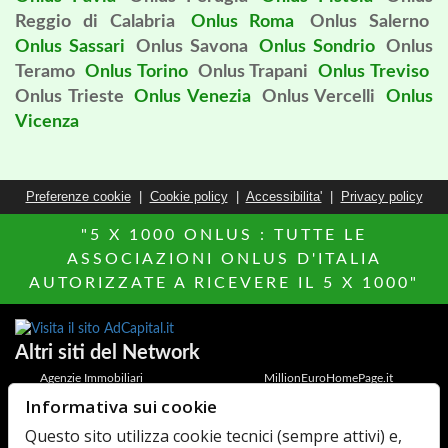
Reggio di Calabria
Onlus Roma
Onlus Salerno
Onlus Sassari
Onlus Savona
Onlus Sondrio
Onlus
Teramo
Onlus Torino
Onlus Trapani
Onlus Treviso
Onlus Trieste
Onlus Venezia
Onlus Vercelli
Onlus
Vicenza
Preferenze cookie
|
Cookie policy
|
Accessibilita'
|
Privacy policy
"5 X 1000 ONLUS : TUTTE LE
ASSOCIAZIONI ONLUS D'ITALIA
AUTORIZZATE A RICEVERE IL 5 X 1000"
Altri siti del Network
Agenzie Immobiliari
MillionEuroHomePage.it
Informativa sui cookie
Hotels Italia
Di chi Ã¨
Questo sito utilizza cookie tecnici (sempre attivi) e,
Elenco Farmaci
AdCapital