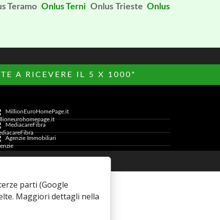
us Teramo
Onlus Terni
Onlus Trieste
Onlus
E A RICEVERE IL 5 X 1000"
MillionEuroHomePage.it
MediacareFibra
Agenzie Immobiliari
Cookie Policy
i terze parti (Google
elte. Maggiori dettagli nella