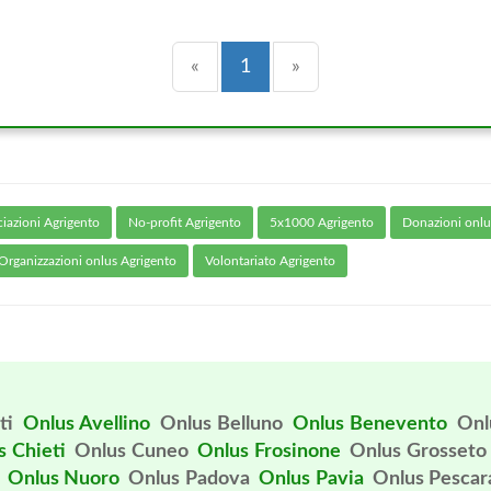
Precedente
(current)
Successiva
«
1
»
iazioni Agrigento
No-profit Agrigento
5x1000 Agrigento
Donazioni onlu
Organizzazioni onlus Agrigento
Volontariato Agrigento
ti
Onlus Avellino
Onlus Belluno
Onlus Benevento
Onl
s Chieti
Onlus Cuneo
Onlus Frosinone
Onlus Grosseto
Onlus Nuoro
Onlus Padova
Onlus Pavia
Onlus Pescar