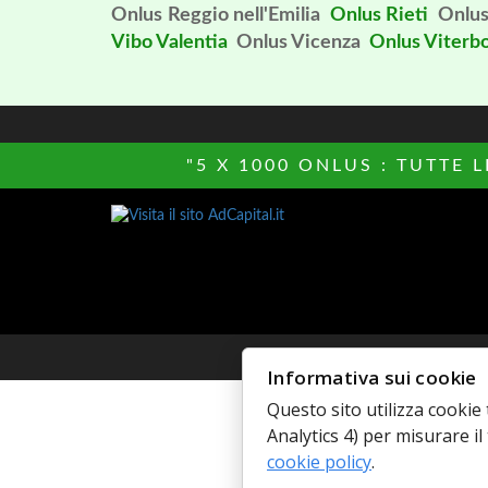
Onlus Reggio nell'Emilia
Onlus Rieti
Onlu
Vibo Valentia
Onlus Vicenza
Onlus Viterb
"5 X 1000 ONLUS : TUTTE 
© Copyright 
Informativa sui cookie
Questo sito utilizza cookie 
Analytics 4) per misurare il 
cookie policy
.