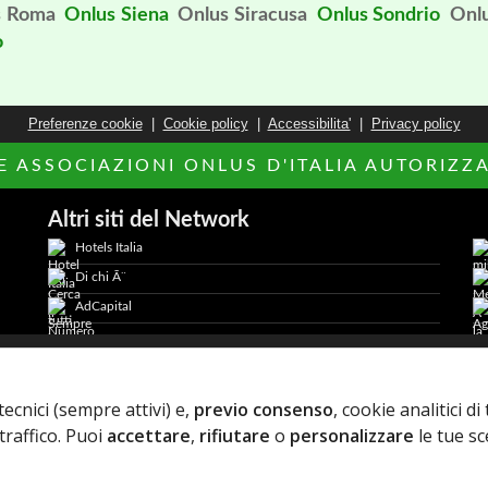
s Roma
Onlus Siena
Onlus Siracusa
Onlus Sondrio
Onl
o
Preferenze cookie
|
Cookie policy
|
Accessibilita'
|
Privacy policy
LE ASSOCIAZIONI ONLUS D'ITALIA AUTORIZZAT
Altri siti del Network
Hotels Italia
Di chi Ã¨
AdCapital
2026 AdCapital S.r.L. - P.Iva: IT11372821006 -
Privacy Policy
-
tecnici (sempre attivi) e,
previo consenso
, cookie analitici d
traffico. Puoi
accettare
,
rifiutare
o
personalizzare
le tue sc