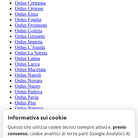
Onlus Cremona
Onlus Crotone
Onlus Enna
Onlus Foggia
Onlus Frosinone
Onlus Gorizia
Onlus Grosseto
Onlus Imperia
Onlus L'Aquila
Onlus La Spezia
Onlus Latina
Onlus Lucca
Onlus Macerata
Onlus Napoli
Onlus Novara
Onlus Nuoro
Onlus Padova
Onlus Pavia
Onlus Pisa
Onlus Potenza
Onlus Ragusa
Informativa sui cookie
Onlus Rimini
Onlus Roma
Questo sito utilizza cookie tecnici (sempre attivi) e,
previo
Onlus Sassari
consenso
, cookie analitici di terze parti (Google Analytics 4)
Onlus Siena