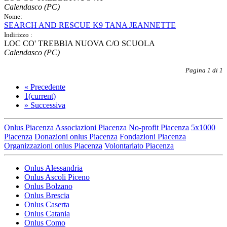
Calendasco (PC)
Nome:
SEARCH AND RESCUE K9 TANA JEANNETTE
Indirizzo :
LOC CO' TREBBIA NUOVA C/O SCUOLA
Calendasco (PC)
Pagina 1 di 1
«
Precedente
1
(current)
»
Successiva
Onlus Piacenza
Associazioni Piacenza
No-profit Piacenza
5x1000
Piacenza
Donazioni onlus Piacenza
Fondazioni Piacenza
Organizzazioni onlus Piacenza
Volontariato Piacenza
Onlus Alessandria
Onlus Ascoli Piceno
Onlus Bolzano
Onlus Brescia
Onlus Caserta
Onlus Catania
Onlus Como