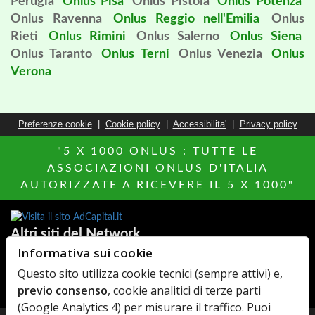
Perugia
Onlus Pisa
Onlus Pistoia
Onlus Potenza
Onlus Ravenna
Onlus Reggio nell'Emilia
Onlus
Rieti
Onlus Rimini
Onlus Salerno
Onlus Siena
Onlus Taranto
Onlus Terni
Onlus Venezia
Onlus
Verona
Preferenze cookie
|
Cookie policy
|
Accessibilita'
|
Privacy policy
"5 X 1000 ONLUS : TUTTE LE
ASSOCIAZIONI ONLUS D'ITALIA
AUTORIZZATE A RICEVERE IL 5 X 1000"
Altri siti del Network
Informativa sui cookie
Agenzie Immobiliari
MillionEuroHomePage.it
Questo sito utilizza cookie tecnici (sempre attivi) e,
AdCapital
Hotels Italia
previo consenso
, cookie analitici di terze parti
Elenco Farmaci
MediacareFibra
(Google Analytics 4) per misurare il traffico. Puoi