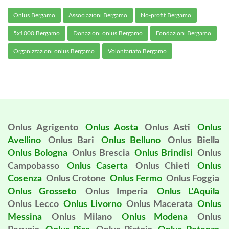
Onlus Bergamo
Associazioni Bergamo
No-profit Bergamo
5x1000 Bergamo
Donazioni onlus Bergamo
Fondazioni Bergamo
Organizzazioni onlus Bergamo
Volontariato Bergamo
Onlus Agrigento
Onlus Aosta
Onlus Asti
Onlus
Avellino
Onlus Bari
Onlus Belluno
Onlus Biella
Onlus Bologna
Onlus Brescia
Onlus Brindisi
Onlus
Campobasso
Onlus Caserta
Onlus Chieti
Onlus
Cosenza
Onlus Crotone
Onlus Fermo
Onlus Foggia
Onlus Grosseto
Onlus Imperia
Onlus L'Aquila
Onlus Lecco
Onlus Livorno
Onlus Macerata
Onlus
Messina
Onlus Milano
Onlus Modena
Onlus