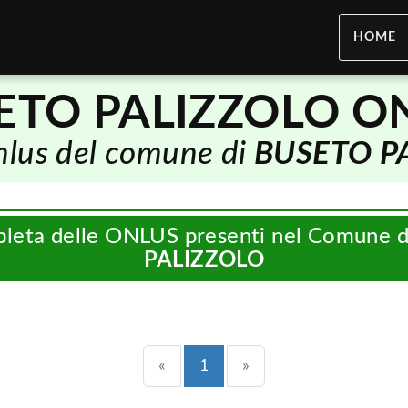
HOME
ETO PALIZZOLO O
onlus del comune di
BUSETO P
pleta delle ONLUS presenti nel Comune 
PALIZZOLO
Precedente
(current)
Successiva
«
1
»