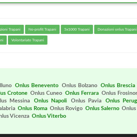
zioni Trapani
No-profit Trapani
5x1000 Trapani
Donazioni onlus Trapani
ani
Volontariato Trapani
lluno
Onlus Benevento
Onlus Bolzano
Onlus Brescia
us Crotone
Onlus Cuneo
Onlus Ferrara
Onlus Frosino
lus Messina
Onlus Napoli
Onlus Pavia
Onlus Perug
alabria
Onlus Roma
Onlus Rovigo
Onlus Salerno
Onlus
lus Vicenza
Onlus Viterbo