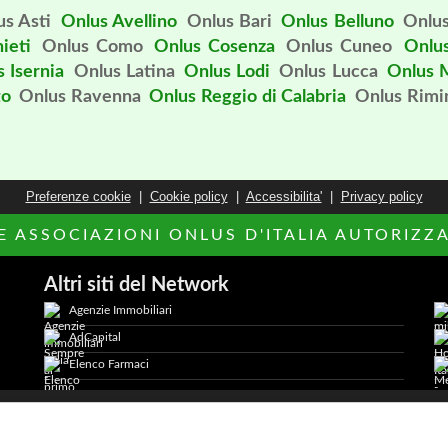
us Asti
Onlus Avellino
Onlus Bari
Onlus Belluno
Onlus
ieti
Onlus Como
Onlus Cosenza
Onlus Cuneo
Onlu
 Isernia
Onlus Latina
Onlus Lodi
Onlus Lucca
Onlus 
to
Onlus Ravenna
Onlus Reggio di Calabria
Onlus Rimi
Preferenze cookie
|
Cookie policy
|
Accessibilita'
|
Privacy policy
LE ASSOCIAZIONI ONLUS D'ITALIA AUTORIZZAT
Altri siti del Network
Agenzie Immobiliari
AdCapital
Elenco Farmaci
2026 AdCapital S.r.L. - P.Iva: IT11372821006 -
Privacy Policy
-