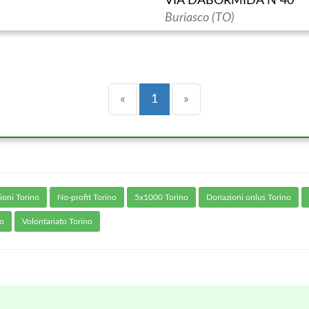
VIA DABORMIDA N 40
Buriasco (TO)
Precedente
(current)
Successiva
«
1
»
ioni Torino
No-profit Torino
5x1000 Torino
Donazioni onlus Torino
no
Volontariato Torino