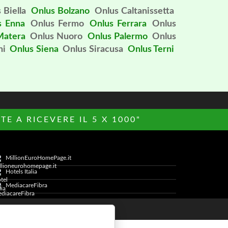
 Biella
Onlus Bolzano
Onlus Caltanissetta
s Enna
Onlus Fermo
Onlus Ferrara
Onlus
Matera
Onlus Nuoro
Onlus Palermo
Onlus
ni
Onlus Siena
Onlus Siracusa
Onlus Terni
E A RICEVERE IL 5 X 1000"
MillionEuroHomePage.it
Hotels Italia
MediacareFibra
Cookie Policy