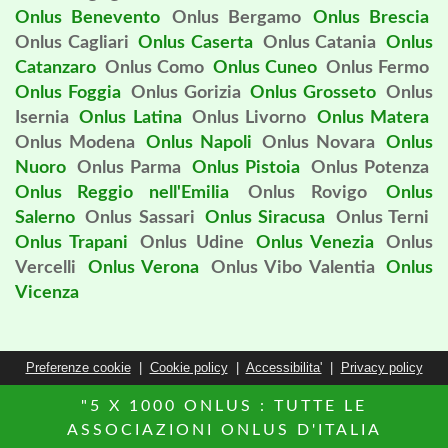
Onlus Benevento
Onlus Bergamo
Onlus Brescia
Onlus Cagliari
Onlus Caserta
Onlus Catania
Onlus
Catanzaro
Onlus Como
Onlus Cuneo
Onlus Fermo
Onlus Foggia
Onlus Gorizia
Onlus Grosseto
Onlus
Isernia
Onlus Latina
Onlus Livorno
Onlus Matera
Onlus Modena
Onlus Napoli
Onlus Novara
Onlus
Nuoro
Onlus Parma
Onlus Pistoia
Onlus Potenza
Onlus Reggio nell'Emilia
Onlus Rovigo
Onlus
Salerno
Onlus Sassari
Onlus Siracusa
Onlus Terni
Onlus Trapani
Onlus Udine
Onlus Venezia
Onlus
Vercelli
Onlus Verona
Onlus Vibo Valentia
Onlus
Vicenza
Preferenze cookie
|
Cookie policy
|
Accessibilita'
|
Privacy policy
"5 X 1000 ONLUS : TUTTE LE
ASSOCIAZIONI ONLUS D'ITALIA