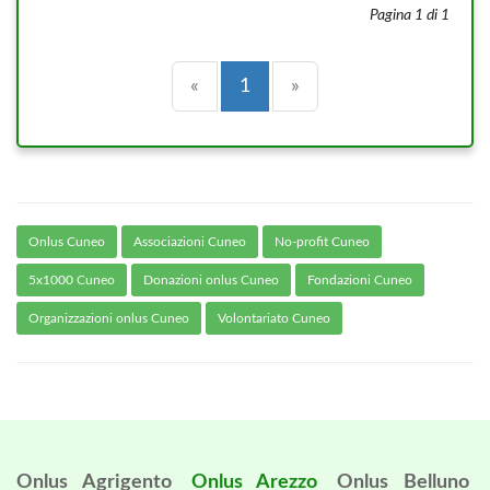
Pagina 1 di 1
Precedente
(current)
Successiva
«
1
»
Onlus Cuneo
Associazioni Cuneo
No-profit Cuneo
5x1000 Cuneo
Donazioni onlus Cuneo
Fondazioni Cuneo
Organizzazioni onlus Cuneo
Volontariato Cuneo
Onlus Agrigento
Onlus Arezzo
Onlus Belluno