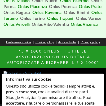
Onlus Milano
Onlus Nuoro
Onlus Palermo
Onlus
Parma
Onlus Piacenza
Onlus Potenza
Onlus Prato
Onlus Ragusa
Onlus Ravenna
Onlus Rimini
Onlus
Teramo
Onlus Torino
Onlus Trapani
Onlus Varese
Onlus Vercelli
Onlus Vibo Valentia
Onlus Vicenza
Preferenze cookie
|
Cookie policy
|
Accessibilita'
|
Privacy policy
"5 X 1000 ONLUS : TUTTE LE
ASSOCIAZIONI ONLUS D'ITALIA
AUTORIZZATE A RICEVERE IL 5 X 1000"
Informativa sui cookie
Altri siti del Network
Questo sito utilizza cookie tecnici (sempre attivi) e,
Hotels Italia
MillionEuroHomePage.it
previo consenso
, cookie analitici di terze parti
Di chi Ã¨
MediacareFibra
(Google Analytics 4) per misurare il traffico. Puoi
AdCapital
Agenzie Immobiliari
accettare
,
rifiutare
o
personalizzare
le tue scelte.