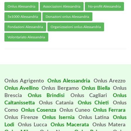
Onlus Alessandria
Associazioni Alessandria
No-profit Alessandria
5x1000 Alessandria
Donazioni onlus Alessandria
Fondazioni Alessandria
Organizzazioni onlus Alessandria
Volontariato Alessandria
Onlus Agrigento
Onlus Alessandria
Onlus Arezzo
Onlus Avellino
Onlus Bergamo
Onlus Biella
Onlus
Brescia
Onlus Brindisi
Onlus Cagliari
Onlus
Caltanissetta
Onlus Catania
Onlus Chieti
Onlus
Como
Onlus Cosenza
Onlus Cuneo
Onlus Ferrara
Onlus Firenze
Onlus Isernia
Onlus Latina
Onlus
Lodi
Onlus Lucca
Onlus Macerata
Onlus Matera