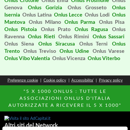
Onlus Crotone
Onlus Enna
Onlus Frosinone
Onlus
Genova
Onlus Gorizia
Onlus Grosseto
Onlus
Isernia
Onlus Latina
Onlus Lecce
Onlus Lodi
Onlus
Mantova
Onlus Milano
Onlus Parma
Onlus Pisa
Onlus Pistoia
Onlus Prato
Onlus Ragusa
Onlus
Ravenna
Onlus Rieti
Onlus Rimini
Onlus Sassari
Onlus Siena
Onlus Siracusa
Onlus Terni
Onlus
Trento
Onlus Treviso
Onlus Udine
Onlus Varese
Onlus Vibo Valentia
Onlus Vicenza
Onlus Viterbo
Preferenze cookie
|
Cookie policy
|
Accessibilita'
|
Privacy policy
"5 X 1000 ONLUS : TUTTE LE
ASSOCIAZIONI ONLUS D'ITALIA
AUTORIZZATE A RICEVERE IL 5 X 1000"
Altri siti del Network