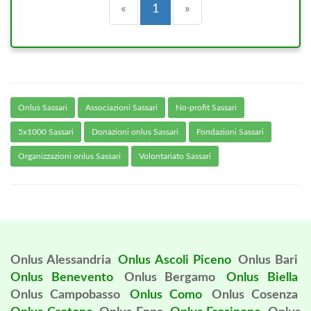
Precedente
(current)
Successiva
«
1
»
Onlus Sassari
Associazioni Sassari
No-profit Sassari
5x1000 Sassari
Donazioni onlus Sassari
Fondazioni Sassari
Organizzazioni onlus Sassari
Volontariato Sassari
Onlus Alessandria
Onlus Ascoli Piceno
Onlus Bari
Onlus Benevento
Onlus Bergamo
Onlus Biella
Onlus Campobasso
Onlus Como
Onlus Cosenza