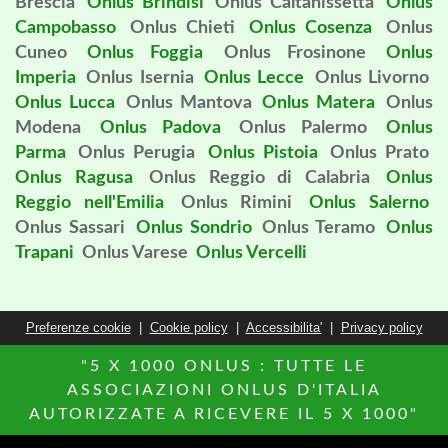
Brescia
Onlus Brindisi
Onlus Caltanissetta
Onlus
Campobasso
Onlus Chieti
Onlus Cosenza
Onlus
Cuneo
Onlus Foggia
Onlus Frosinone
Onlus
Imperia
Onlus Isernia
Onlus Lecce
Onlus Livorno
Onlus Lucca
Onlus Mantova
Onlus Matera
Onlus
Modena
Onlus Padova
Onlus Palermo
Onlus
Parma
Onlus Perugia
Onlus Pistoia
Onlus Prato
Onlus Ragusa
Onlus Reggio di Calabria
Onlus
Reggio nell'Emilia
Onlus Rimini
Onlus Salerno
Onlus Sassari
Onlus Sondrio
Onlus Teramo
Onlus
Trapani
Onlus Varese
Onlus Vercelli
Preferenze cookie
|
Cookie policy
|
Accessibilita'
|
Privacy policy
"5 X 1000 ONLUS : TUTTE LE
ASSOCIAZIONI ONLUS D'ITALIA
AUTORIZZATE A RICEVERE IL 5 X 1000"