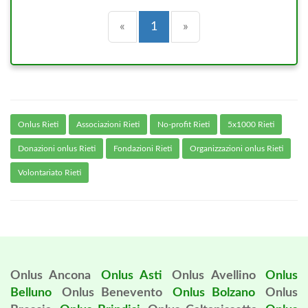
Precedente
(current)
Successiva
«
1
»
Onlus Rieti
Associazioni Rieti
No-profit Rieti
5x1000 Rieti
Donazioni onlus Rieti
Fondazioni Rieti
Organizzazioni onlus Rieti
Volontariato Rieti
Onlus Ancona
Onlus Asti
Onlus Avellino
Onlus
Belluno
Onlus Benevento
Onlus Bolzano
Onlus