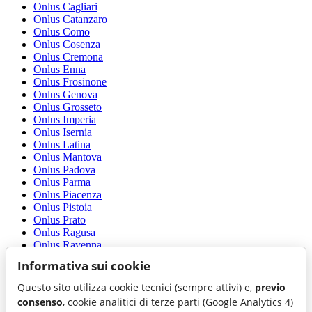
Onlus Cagliari
Onlus Catanzaro
Onlus Como
Onlus Cosenza
Onlus Cremona
Onlus Enna
Onlus Frosinone
Onlus Genova
Onlus Grosseto
Onlus Imperia
Onlus Isernia
Onlus Latina
Onlus Mantova
Onlus Padova
Onlus Parma
Onlus Piacenza
Onlus Pistoia
Onlus Prato
Onlus Ragusa
Onlus Ravenna
Onlus Reggio di Calabria
Informativa sui cookie
Onlus Reggio nell'Emilia
Onlus Rovigo
Questo sito utilizza cookie tecnici (sempre attivi) e,
previo
Onlus Siracusa
consenso
, cookie analitici di terze parti (Google Analytics 4)
Onlus Sondrio