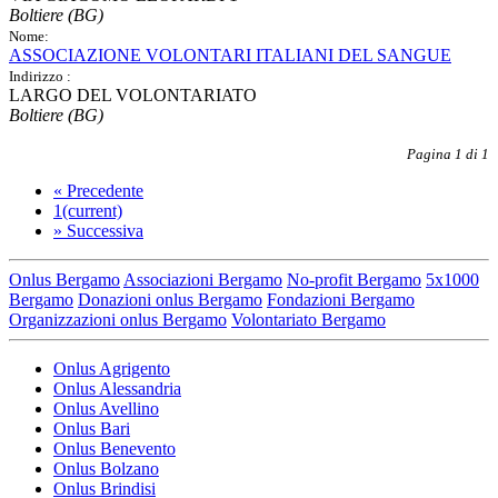
Boltiere (BG)
Nome:
ASSOCIAZIONE VOLONTARI ITALIANI DEL SANGUE
Indirizzo :
LARGO DEL VOLONTARIATO
Boltiere (BG)
Pagina 1 di 1
«
Precedente
1
(current)
»
Successiva
Onlus Bergamo
Associazioni Bergamo
No-profit Bergamo
5x1000
Bergamo
Donazioni onlus Bergamo
Fondazioni Bergamo
Organizzazioni onlus Bergamo
Volontariato Bergamo
Onlus Agrigento
Onlus Alessandria
Onlus Avellino
Onlus Bari
Onlus Benevento
Onlus Bolzano
Onlus Brindisi