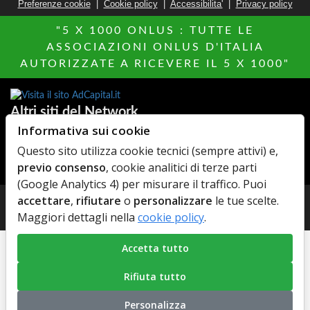
Preferenze cookie
|
Cookie policy
|
Accessibilita'
|
Privacy policy
"5 X 1000 ONLUS : TUTTE LE
ASSOCIAZIONI ONLUS D'ITALIA
AUTORIZZATE A RICEVERE IL 5 X 1000"
Altri siti del Network
Informativa sui cookie
Hotels Italia
MillionEuroHomePage.it
Questo sito utilizza cookie tecnici (sempre attivi) e,
Di chi Ã¨
MediacareFibra
previo consenso
, cookie analitici di terze parti
AdCapital
Agenzie Immobiliari
(Google Analytics 4) per misurare il traffico. Puoi
accettare
,
rifiutare
o
personalizzare
le tue scelte.
© Copyright 2026 AdCapital S.r.L. - P.Iva: IT11372821006 -
Maggiori dettagli nella
cookie policy
.
Privacy Policy
-
Cookie Policy
Accetta tutto
Rifiuta tutto
Personalizza