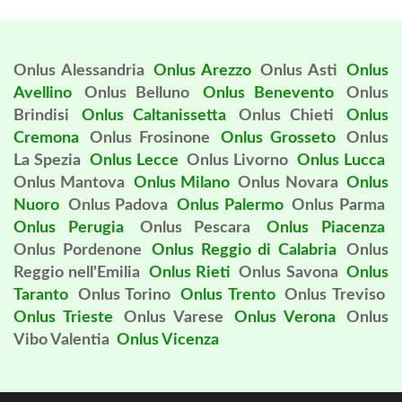
Onlus Alessandria
Onlus Arezzo
Onlus Asti
Onlus
Avellino
Onlus Belluno
Onlus Benevento
Onlus
Brindisi
Onlus Caltanissetta
Onlus Chieti
Onlus
Cremona
Onlus Frosinone
Onlus Grosseto
Onlus
La Spezia
Onlus Lecce
Onlus Livorno
Onlus Lucca
Onlus Mantova
Onlus Milano
Onlus Novara
Onlus
Nuoro
Onlus Padova
Onlus Palermo
Onlus Parma
Onlus Perugia
Onlus Pescara
Onlus Piacenza
Onlus Pordenone
Onlus Reggio di Calabria
Onlus
Reggio nell'Emilia
Onlus Rieti
Onlus Savona
Onlus
Taranto
Onlus Torino
Onlus Trento
Onlus Treviso
Onlus Trieste
Onlus Varese
Onlus Verona
Onlus
Vibo Valentia
Onlus Vicenza