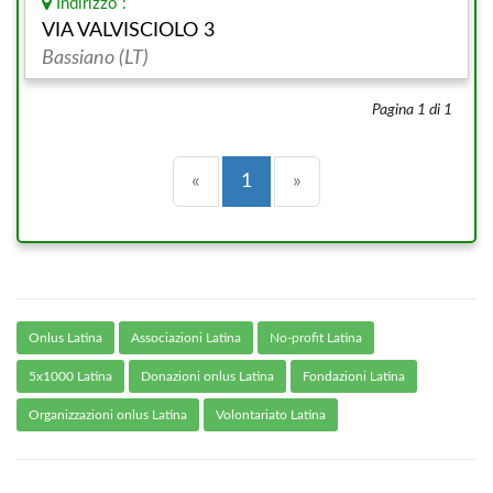
Indirizzo :
VIA VALVISCIOLO 3
Bassiano (LT)
Pagina 1 di 1
Precedente
(current)
Successiva
«
1
»
Onlus Latina
Associazioni Latina
No-profit Latina
5x1000 Latina
Donazioni onlus Latina
Fondazioni Latina
Organizzazioni onlus Latina
Volontariato Latina