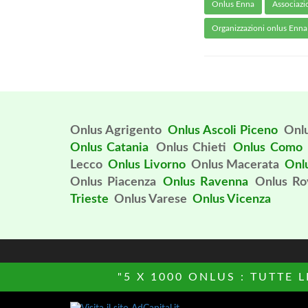
Onlus Enna
Associazi
Organizzazioni onlus Enna
Onlus Agrigento
Onlus Ascoli Piceno
Onlu
Onlus Catania
Onlus Chieti
Onlus Como
Lecco
Onlus Livorno
Onlus Macerata
Onl
Onlus Piacenza
Onlus Ravenna
Onlus Ro
Trieste
Onlus Varese
Onlus Vicenza
"5 X 1000 ONLUS : TUTTE 