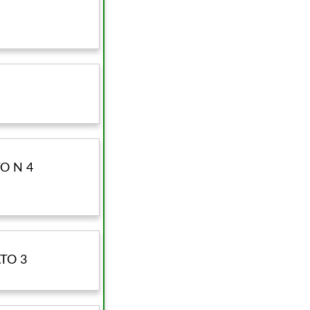
O N 4
TO 3