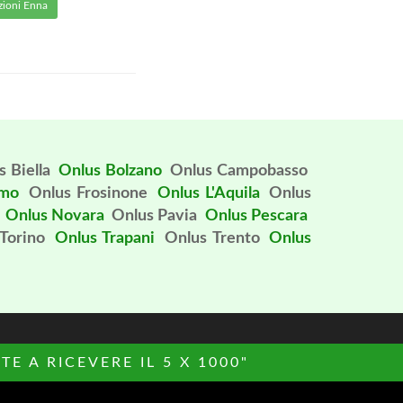
zioni Enna
 Biella
Onlus Bolzano
Onlus Campobasso
rmo
Onlus Frosinone
Onlus L'Aquila
Onlus
Onlus Novara
Onlus Pavia
Onlus Pescara
Torino
Onlus Trapani
Onlus Trento
Onlus
E A RICEVERE IL 5 X 1000"