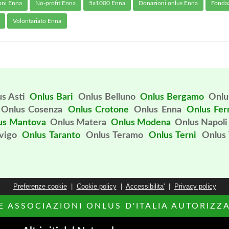
oni Enna
No-profit Enna
5x1000 Enna
Donazioni onlus Enna
Fonda
Volontariato Enna
s Asti
Onlus Bari
Onlus Belluno
Onlus Bergamo
Onlus
Onlus Cosenza
Onlus Crotone
Onlus Enna
Onlus Fe
us Mantova
Onlus Matera
Onlus Modena
Onlus Napoli
vigo
Onlus Taranto
Onlus Teramo
Onlus Terni
Onlus 
Preferenze cookie
|
Cookie policy
|
Accessibilita'
|
Privacy policy
LE ASSOCIAZIONI ONLUS D'ITALIA AUTORIZZAT