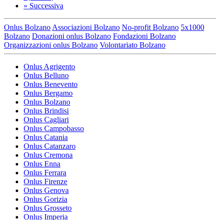
»
Successiva
Onlus Bolzano
Associazioni Bolzano
No-profit Bolzano
5x1000
Bolzano
Donazioni onlus Bolzano
Fondazioni Bolzano
Organizzazioni onlus Bolzano
Volontariato Bolzano
Onlus Agrigento
Onlus Belluno
Onlus Benevento
Onlus Bergamo
Onlus Bolzano
Onlus Brindisi
Onlus Cagliari
Onlus Campobasso
Onlus Catania
Onlus Catanzaro
Onlus Cremona
Onlus Enna
Onlus Ferrara
Onlus Firenze
Onlus Genova
Onlus Gorizia
Onlus Grosseto
Onlus Imperia