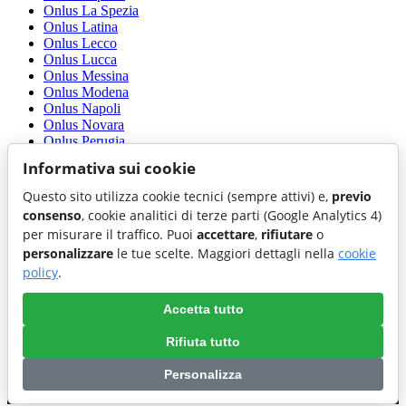
Onlus La Spezia
Onlus Latina
Onlus Lecco
Onlus Lucca
Onlus Messina
Onlus Modena
Onlus Napoli
Onlus Novara
Onlus Perugia
Onlus Piacenza
Informativa sui cookie
Onlus Pisa
Onlus Reggio di Calabria
Questo sito utilizza cookie tecnici (sempre attivi) e,
previo
Onlus Rieti
consenso
, cookie analitici di terze parti (Google Analytics 4)
Onlus Siracusa
per misurare il traffico. Puoi
accettare
,
rifiutare
o
Onlus Terni
personalizzare
le tue scelte. Maggiori dettagli nella
cookie
Onlus Torino
Onlus Trento
policy
.
Onlus Trieste
Onlus Udine
Accetta tutto
Onlus Venezia
Onlus Vibo Valentia
Rifiuta tutto
Onlus Vicenza
Personalizza
Preferenze cookie
|
Cookie policy
|
Accessibilita'
|
Privacy policy