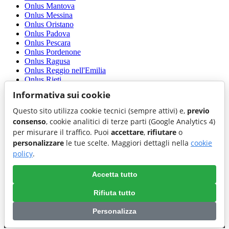
Onlus Mantova
Onlus Messina
Onlus Oristano
Onlus Padova
Onlus Pescara
Onlus Pordenone
Onlus Ragusa
Onlus Reggio nell'Emilia
Onlus Rieti
Onlus Salerno
Informativa sui cookie
Onlus Sassari
Onlus Siracusa
Questo sito utilizza cookie tecnici (sempre attivi) e,
previo
Onlus Taranto
consenso
, cookie analitici di terze parti (Google Analytics 4)
Onlus Teramo
per misurare il traffico. Puoi
accettare
,
rifiutare
o
Onlus Terni
personalizzare
le tue scelte. Maggiori dettagli nella
cookie
Onlus Torino
Onlus Trapani
policy
.
Onlus Trento
Onlus Treviso
Accetta tutto
Onlus Trieste
Onlus Venezia
Rifiuta tutto
Onlus Viterbo
Personalizza
Preferenze cookie
|
Cookie policy
|
Accessibilita'
|
Privacy policy