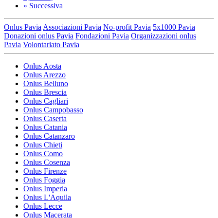
»
Successiva
Onlus Pavia
Associazioni Pavia
No-profit Pavia
5x1000 Pavia
Donazioni onlus Pavia
Fondazioni Pavia
Organizzazioni onlus
Pavia
Volontariato Pavia
Onlus Aosta
Onlus Arezzo
Onlus Belluno
Onlus Brescia
Onlus Cagliari
Onlus Campobasso
Onlus Caserta
Onlus Catania
Onlus Catanzaro
Onlus Chieti
Onlus Como
Onlus Cosenza
Onlus Firenze
Onlus Foggia
Onlus Imperia
Onlus L'Aquila
Onlus Lecce
Onlus Macerata