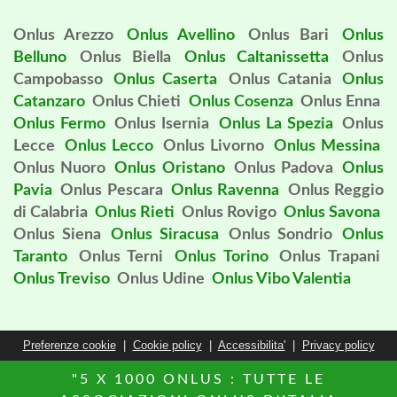
Onlus Arezzo
Onlus Avellino
Onlus Bari
Onlus
Belluno
Onlus Biella
Onlus Caltanissetta
Onlus
Campobasso
Onlus Caserta
Onlus Catania
Onlus
Catanzaro
Onlus Chieti
Onlus Cosenza
Onlus Enna
Onlus Fermo
Onlus Isernia
Onlus La Spezia
Onlus
Lecce
Onlus Lecco
Onlus Livorno
Onlus Messina
Onlus Nuoro
Onlus Oristano
Onlus Padova
Onlus
Pavia
Onlus Pescara
Onlus Ravenna
Onlus Reggio
di Calabria
Onlus Rieti
Onlus Rovigo
Onlus Savona
Onlus Siena
Onlus Siracusa
Onlus Sondrio
Onlus
Taranto
Onlus Terni
Onlus Torino
Onlus Trapani
Onlus Treviso
Onlus Udine
Onlus Vibo Valentia
Preferenze cookie
|
Cookie policy
|
Accessibilita'
|
Privacy policy
"5 X 1000 ONLUS : TUTTE LE