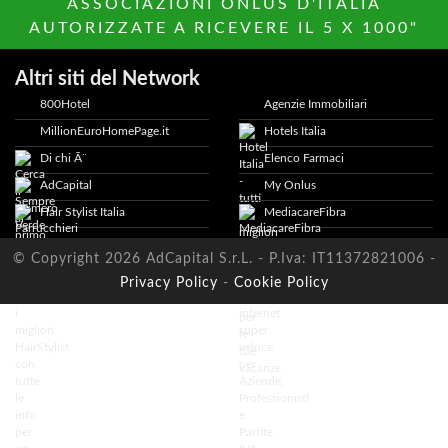
ASSOCIAZIONI ONLUS D'ITALIA
AUTORIZZATE A RICEVERE IL 5 X 1000"
Altri siti del Network
800Hotel
Agenzie Immobiliari
MillionEuroHomePage.it
Hotels Italia
Di chi Ã¨
Elenco Farmaci
AdCapital
My Onlus
Hair Stylist Italia
MediacareFibra
© Copyright 2026 AdCapital S.r.L. - P.Iva: IT11372821006 -
Privacy Policy
-
Cookie Policy