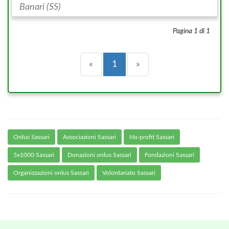
Banari (SS)
Pagina 1 di 1
Precedente
(current)
Successiva
«
1
»
Onlus Sassari
Associazioni Sassari
No-profit Sassari
5x1000 Sassari
Donazioni onlus Sassari
Fondazioni Sassari
Organizzazioni onlus Sassari
Volontariato Sassari