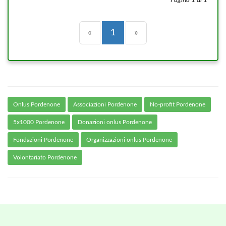
Pagina 1 di 1
Precedente
(current)
Successiva
«
1
»
Onlus Pordenone
Associazioni Pordenone
No-profit Pordenone
5x1000 Pordenone
Donazioni onlus Pordenone
Fondazioni Pordenone
Organizzazioni onlus Pordenone
Volontariato Pordenone