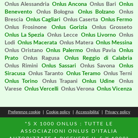
Onlus Alessandria
Onlus Ancona
Onlus Bari
Onlus
Benevento
Onlus Bologna
Onlus Bolzano
Onlus
Brescia
Onlus Cagliari
Onlus Caserta
Onlus Fermo
Onlus Frosinone
Onlus Gorizia
Onlus Grosseto
Onlus La Spezia
Onlus Lecce
Onlus Livorno
Onlus
Lodi
Onlus Macerata
Onlus Matera
Onlus Messina
Onlus Oristano
Onlus Palermo
Onlus Pavia
Onlus
Prato
Onlus Ragusa
Onlus Reggio di Calabria
Onlus Rimini
Onlus Sassari
Onlus Savona
Onlus
Siracusa
Onlus Taranto
Onlus Teramo
Onlus Terni
Onlus Torino
Onlus Trapani
Onlus Udine
Onlus
Varese
Onlus Vercelli
Onlus Verona
Onlus Vicenza
Preferenze cookie
|
Cookie policy
|
Accessibilita'
|
Privacy policy
"5 X 1000 ONLUS : TUTTE LE
ASSOCIAZIONI ONLUS D'ITALIA