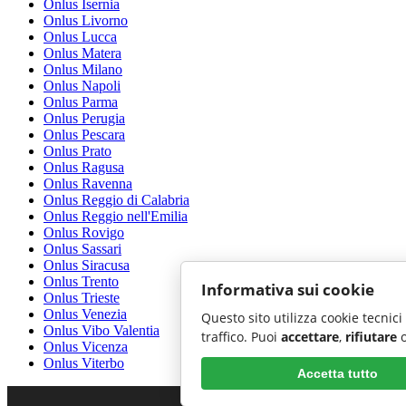
Onlus Isernia
Onlus Livorno
Onlus Lucca
Onlus Matera
Onlus Milano
Onlus Napoli
Onlus Parma
Onlus Perugia
Onlus Pescara
Onlus Prato
Onlus Ragusa
Onlus Ravenna
Onlus Reggio di Calabria
Onlus Reggio nell'Emilia
Onlus Rovigo
Onlus Sassari
Onlus Siracusa
Onlus Trento
Informativa sui cookie
Onlus Trieste
Onlus Venezia
Questo sito utilizza cookie tecnici
Onlus Vibo Valentia
traffico. Puoi
accettare
,
rifiutare
Onlus Vicenza
Onlus Viterbo
Accetta tutto