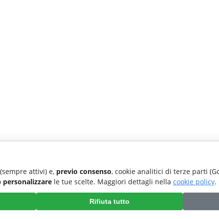
 (sempre attivi) e,
previo consenso
, cookie analitici di terze parti (
o
personalizzare
le tue scelte. Maggiori dettagli nella
cookie policy
.
Rifiuta tutto
Preferenze cookie
|
Cookie policy
|
Accessibilita'
|
Privacy policy