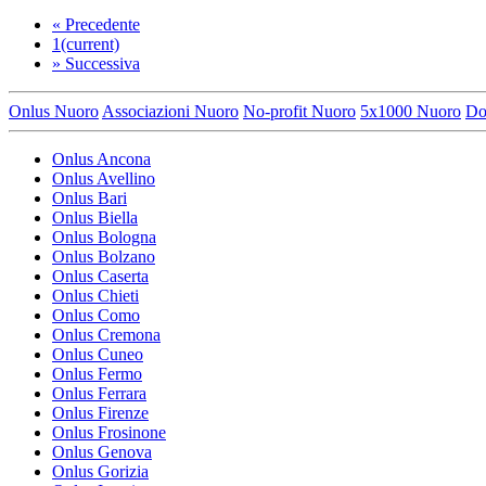
«
Precedente
1
(current)
»
Successiva
Onlus Nuoro
Associazioni Nuoro
No-profit Nuoro
5x1000 Nuoro
Do
Onlus Ancona
Onlus Avellino
Onlus Bari
Onlus Biella
Onlus Bologna
Onlus Bolzano
Onlus Caserta
Onlus Chieti
Onlus Como
Onlus Cremona
Onlus Cuneo
Onlus Fermo
Onlus Ferrara
Onlus Firenze
Onlus Frosinone
Onlus Genova
Onlus Gorizia