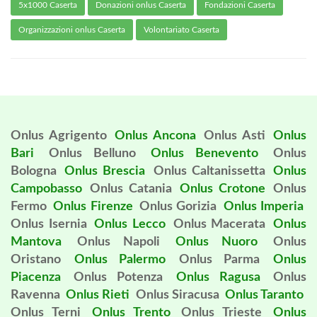
5x1000 Caserta
Donazioni onlus Caserta
Fondazioni Caserta
Organizzazioni onlus Caserta
Volontariato Caserta
Onlus Agrigento
Onlus Ancona
Onlus Asti
Onlus
Bari
Onlus Belluno
Onlus Benevento
Onlus
Bologna
Onlus Brescia
Onlus Caltanissetta
Onlus
Campobasso
Onlus Catania
Onlus Crotone
Onlus
Fermo
Onlus Firenze
Onlus Gorizia
Onlus Imperia
Onlus Isernia
Onlus Lecco
Onlus Macerata
Onlus
Mantova
Onlus Napoli
Onlus Nuoro
Onlus
Oristano
Onlus Palermo
Onlus Parma
Onlus
Piacenza
Onlus Potenza
Onlus Ragusa
Onlus
Ravenna
Onlus Rieti
Onlus Siracusa
Onlus Taranto
Onlus Terni
Onlus Trento
Onlus Trieste
Onlus