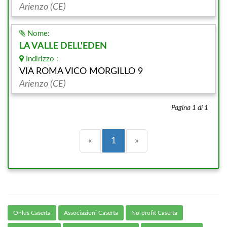
Arienzo (CE)
Nome:
LA VALLE DELL'EDEN
Indirizzo :
VIA ROMA VICO MORGILLO 9
Arienzo (CE)
Pagina 1 di 1
Precedente
(current)
Successiva
«
1
»
Onlus Caserta
Associazioni Caserta
No-profit Caserta