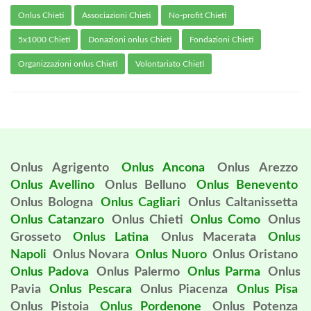
Onlus Chieti
Associazioni Chieti
No-profit Chieti
5x1000 Chieti
Donazioni onlus Chieti
Fondazioni Chieti
Organizzazioni onlus Chieti
Volontariato Chieti
Onlus Agrigento
Onlus Ancona
Onlus Arezzo
Onlus Avellino
Onlus Belluno
Onlus Benevento
Onlus Bologna
Onlus Cagliari
Onlus Caltanissetta
Onlus Catanzaro
Onlus Chieti
Onlus Como
Onlus
Grosseto
Onlus Latina
Onlus Macerata
Onlus
Napoli
Onlus Novara
Onlus Nuoro
Onlus Oristano
Onlus Padova
Onlus Palermo
Onlus Parma
Onlus
Pavia
Onlus Pescara
Onlus Piacenza
Onlus Pisa
Onlus Pistoia
Onlus Pordenone
Onlus Potenza