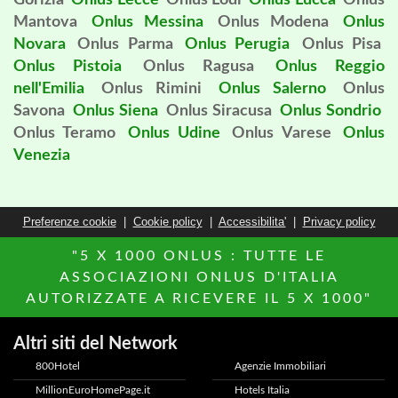
Gorizia
Onlus Lecce
Onlus Lodi
Onlus Lucca
Onlus
Mantova
Onlus Messina
Onlus Modena
Onlus
Novara
Onlus Parma
Onlus Perugia
Onlus Pisa
Onlus Pistoia
Onlus Ragusa
Onlus Reggio
nell'Emilia
Onlus Rimini
Onlus Salerno
Onlus
Savona
Onlus Siena
Onlus Siracusa
Onlus Sondrio
Onlus Teramo
Onlus Udine
Onlus Varese
Onlus
Venezia
Preferenze cookie
|
Cookie policy
|
Accessibilita'
|
Privacy policy
"5 X 1000 ONLUS : TUTTE LE
ASSOCIAZIONI ONLUS D'ITALIA
AUTORIZZATE A RICEVERE IL 5 X 1000"
Altri siti del Network
800Hotel
Agenzie Immobiliari
MillionEuroHomePage.it
Hotels Italia