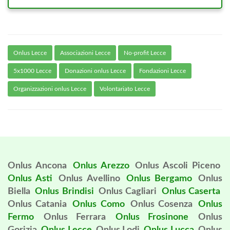
Onlus Lecce
Associazioni Lecce
No-profit Lecce
5x1000 Lecce
Donazioni onlus Lecce
Fondazioni Lecce
Organizzazioni onlus Lecce
Volontariato Lecce
Onlus Ancona
Onlus Arezzo
Onlus Ascoli Piceno
Onlus Asti
Onlus Avellino
Onlus Bergamo
Onlus
Biella
Onlus Brindisi
Onlus Cagliari
Onlus Caserta
Onlus Catania
Onlus Como
Onlus Cosenza
Onlus
Fermo
Onlus Ferrara
Onlus Frosinone
Onlus