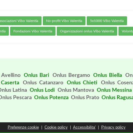
ssociazioni Vibo Valentia
No-profit Vibo Valentia
5x1000 Vibo Valentia
ntia
Fondazioni Vibo Valentia
Organizzazioni onlus Vibo Valentia
Volonta
 Avellino
Onlus Bari
Onlus Bergamo
Onlus Biella
On
 Caserta
Onlus Catanzaro
Onlus Chieti
Onlus Cosen
nlus Latina
Onlus Lodi
Onlus Mantova
Onlus Messina
Onlus Pescara
Onlus Potenza
Onlus Prato
Onlus Ragus
Preferenze cookie
|
Cookie policy
|
Accessibilita'
|
Privacy policy