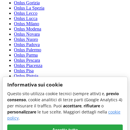
Onlus Gorizia
Onlus La Spezia
Onlus Lecco
Onlus Lucca
Onlus Milano
Onlus Modena
Onlus Novara
Onlus Nuoro
Onlus Padova
Onlus Palermo
Onlus Parma
Onlus Pescara
Onlus Piacenza
Onlus Pisa
Onlus Pistoia
Onlus Ragusa
Informativa sui cookie
Onlus Ravenna
Onlus Rieti
Questo sito utilizza cookie tecnici (sempre attivi) e,
previo
Onlus Roma
consenso
, cookie analitici di terze parti (Google Analytics 4)
Onlus Rovigo
per misurare il traffico. Puoi
accettare
,
rifiutare
o
Onlus Salerno
personalizzare
le tue scelte. Maggiori dettagli nella
cookie
Onlus Sassari
Onlus Savona
policy
.
Onlus Trento
Onlus Treviso
Accetta tutto