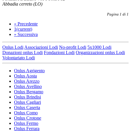
Abbadia cerreto (LO)
Pagina 1 di 1
«
Precedente
1
(current)
»
Successiva
Onlus Lodi
Associazioni Lodi
No-profit Lodi
5x1000 Lodi
Donazioni onlus Lodi
Fondazioni Lodi
Organizzazioni onlus Lodi
Volontariato Lodi
Onlus Agrigento
Onlus Aosta
Onlus Arezzo
Onlus Avellino
Onlus Bergamo
Onlus Brindisi
Onlus Cagliari
Onlus Caserta
Onlus Como
Onlus Crotone
Onlus Fermo
Onlus Ferrara