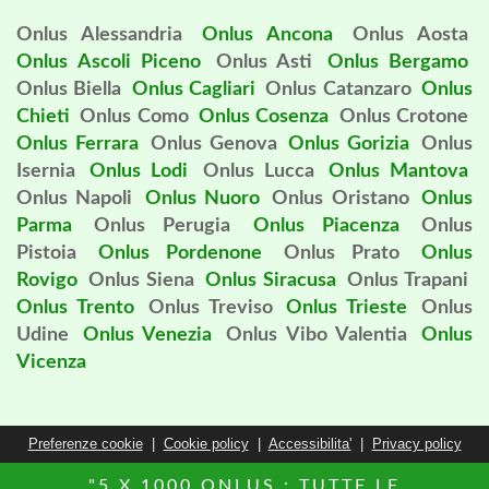
Onlus Alessandria
Onlus Ancona
Onlus Aosta
Onlus Ascoli Piceno
Onlus Asti
Onlus Bergamo
Onlus Biella
Onlus Cagliari
Onlus Catanzaro
Onlus
Chieti
Onlus Como
Onlus Cosenza
Onlus Crotone
Onlus Ferrara
Onlus Genova
Onlus Gorizia
Onlus
Isernia
Onlus Lodi
Onlus Lucca
Onlus Mantova
Onlus Napoli
Onlus Nuoro
Onlus Oristano
Onlus
Parma
Onlus Perugia
Onlus Piacenza
Onlus
Pistoia
Onlus Pordenone
Onlus Prato
Onlus
Rovigo
Onlus Siena
Onlus Siracusa
Onlus Trapani
Onlus Trento
Onlus Treviso
Onlus Trieste
Onlus
Udine
Onlus Venezia
Onlus Vibo Valentia
Onlus
Vicenza
Preferenze cookie
|
Cookie policy
|
Accessibilita'
|
Privacy policy
"5 X 1000 ONLUS : TUTTE LE