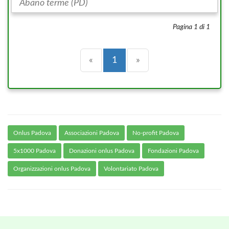
Abano terme (PD)
Pagina 1 di 1
Precedente
(current)
Successiva
«
1
»
Onlus Padova
Associazioni Padova
No-profit Padova
5x1000 Padova
Donazioni onlus Padova
Fondazioni Padova
Organizzazioni onlus Padova
Volontariato Padova