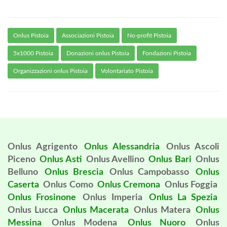
Onlus Pistoia
Associazioni Pistoia
No-profit Pistoia
5x1000 Pistoia
Donazioni onlus Pistoia
Fondazioni Pistoia
Organizzazioni onlus Pistoia
Volontariato Pistoia
Onlus Agrigento
Onlus Alessandria
Onlus Ascoli
Piceno
Onlus Asti
Onlus Avellino
Onlus Bari
Onlus
Belluno
Onlus Brescia
Onlus Campobasso
Onlus
Caserta
Onlus Como
Onlus Cremona
Onlus Foggia
Onlus Frosinone
Onlus Imperia
Onlus La Spezia
Onlus Lucca
Onlus Macerata
Onlus Matera
Onlus
Messina
Onlus Modena
Onlus Nuoro
Onlus