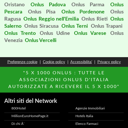
Oristano
Onlus Padova
Onlus Parma
Onlus
Pescara
Onlus Pisa
Onlus Pordenone
Onlus
Ragusa
Onlus Reggio nell'Emilia
Onlus Rieti
Onlus
Salerno
Onlus Siracusa
Onlus Terni
Onlus Trapani
Onlus Trento
Onlus Udine
Onlus Varese
Onlus
Venezia
Onlus Vercelli
Preferenze cookie
|
Cookie policy
|
Accessibilita'
|
Privacy policy
"5 X 1000 ONLUS : TUTTE LE
ASSOCIAZIONI ONLUS D'ITALIA
AUTORIZZATE A RICEVERE IL 5 X 1000"
Altri siti del Network
800Hotel
Agenzie Immobiliari
MillionEuroHomePage.it
Hotels Italia
Di chi Ã¨
Elenco Farmaci