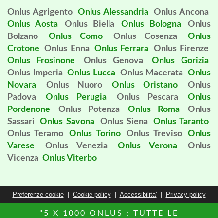
Onlus Agrigento
Onlus Alessandria
Onlus Ancona
Onlus Aosta
Onlus Biella
Onlus Bologna
Onlus
Bolzano
Onlus Como
Onlus Cosenza
Onlus
Crotone
Onlus Enna
Onlus Ferrara
Onlus Firenze
Onlus Frosinone
Onlus Genova
Onlus Gorizia
Onlus Imperia
Onlus Lucca
Onlus Macerata
Onlus
Novara
Onlus Nuoro
Onlus Oristano
Onlus
Padova
Onlus Perugia
Onlus Pescara
Onlus
Pordenone
Onlus Potenza
Onlus Roma
Onlus
Sassari
Onlus Savona
Onlus Siena
Onlus Taranto
Onlus Teramo
Onlus Torino
Onlus Treviso
Onlus
Varese
Onlus Venezia
Onlus Verona
Onlus
Vicenza
Onlus Viterbo
Preferenze cookie
|
Cookie policy
|
Accessibilita'
|
Privacy policy
"5 X 1000 ONLUS : TUTTE LE