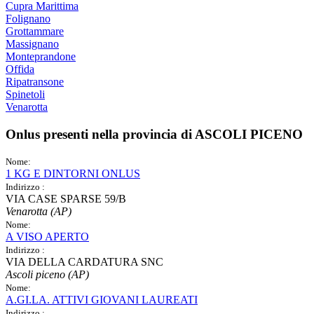
Cupra Marittima
Folignano
Grottammare
Massignano
Monteprandone
Offida
Ripatransone
Spinetoli
Venarotta
Onlus presenti nella provincia di
ASCOLI PICENO
Nome:
1 KG E DINTORNI ONLUS
Indirizzo :
VIA CASE SPARSE 59/B
Venarotta (AP)
Nome:
A VISO APERTO
Indirizzo :
VIA DELLA CARDATURA SNC
Ascoli piceno (AP)
Nome:
A.GI.LA. ATTIVI GIOVANI LAUREATI
Indirizzo :