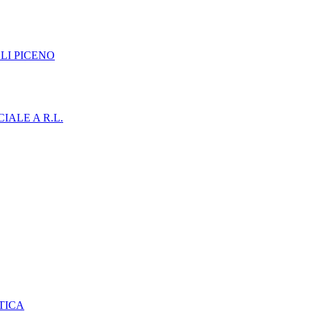
LI PICENO
IALE A R.L.
TICA