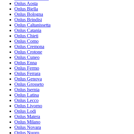
Onlus Aosta
Onlus Biella
Onlus Bologna
Onlus Brindisi
Onlus Caltanissetta
Onlus Catania
Onlus Chieti
Onlus Como
Onlus Cremona
Onlus Crotone
Onlus Cuneo
Onlus Enna
Onlus Fermo
Onlus Ferrara
Onlus Genova
Onlus Grosseto
Onlus Isernia
Onlus Latina
Onlus Lecco
Onlus Livorno
Onlus Lodi
Onlus Matera
Onlus Milano
Onlus Novara
Onlus Nuoro