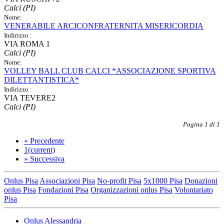
Calci (PI)
Nome:
VENERABILE ARCICONFRATERNITA MISERICORDIA
Indirizzo :
VIA ROMA 1
Calci (PI)
Nome:
VOLLEY BALL CLUB CALCI *ASSOCIAZIONE SPORTIVA
DILETTANTISTICA*
Indirizzo :
VIA TEVERE2
Calci (PI)
Pagina 1 di 1
«
Precedente
1
(current)
»
Successiva
Onlus Pisa
Associazioni Pisa
No-profit Pisa
5x1000 Pisa
Donazioni
onlus Pisa
Fondazioni Pisa
Organizzazioni onlus Pisa
Volontariato
Pisa
Onlus Alessandria