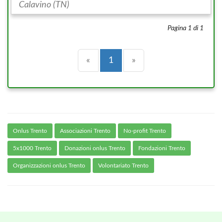
Calavino (TN)
Pagina 1 di 1
Precedente
(current)
Successiva
«
1
»
Onlus Trento
Associazioni Trento
No-profit Trento
5x1000 Trento
Donazioni onlus Trento
Fondazioni Trento
Organizzazioni onlus Trento
Volontariato Trento