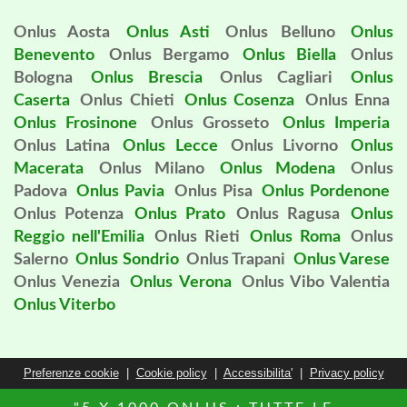
Onlus Aosta
Onlus Asti
Onlus Belluno
Onlus
Benevento
Onlus Bergamo
Onlus Biella
Onlus
Bologna
Onlus Brescia
Onlus Cagliari
Onlus
Caserta
Onlus Chieti
Onlus Cosenza
Onlus Enna
Onlus Frosinone
Onlus Grosseto
Onlus Imperia
Onlus Latina
Onlus Lecce
Onlus Livorno
Onlus
Macerata
Onlus Milano
Onlus Modena
Onlus
Padova
Onlus Pavia
Onlus Pisa
Onlus Pordenone
Onlus Potenza
Onlus Prato
Onlus Ragusa
Onlus
Reggio nell'Emilia
Onlus Rieti
Onlus Roma
Onlus
Salerno
Onlus Sondrio
Onlus Trapani
Onlus Varese
Onlus Venezia
Onlus Verona
Onlus Vibo Valentia
Onlus Viterbo
Preferenze cookie
|
Cookie policy
|
Accessibilita'
|
Privacy policy