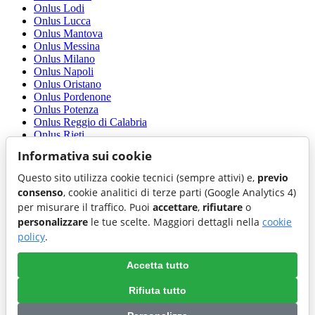
Onlus Lodi
Onlus Lucca
Onlus Mantova
Onlus Messina
Onlus Milano
Onlus Napoli
Onlus Oristano
Onlus Pordenone
Onlus Potenza
Onlus Reggio di Calabria
Onlus Rieti
Onlus Roma
Informativa sui cookie
Onlus Rovigo
Onlus Sassari
Questo sito utilizza cookie tecnici (sempre attivi) e,
previo
Onlus Siena
consenso
, cookie analitici di terze parti (Google Analytics 4)
Onlus Siracusa
per misurare il traffico. Puoi
accettare
,
rifiutare
o
Onlus Trento
personalizzare
le tue scelte. Maggiori dettagli nella
cookie
Onlus Treviso
Onlus Udine
policy
.
Onlus Venezia
Onlus Vercelli
Accetta tutto
Onlus Verona
Onlus Vibo Valentia
Rifiuta tutto
Onlus Viterbo