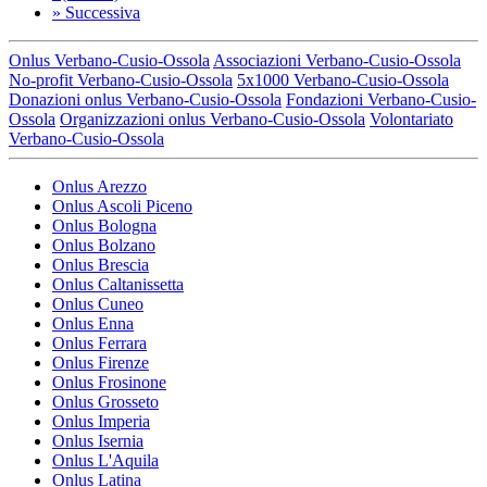
»
Successiva
Onlus Verbano-Cusio-Ossola
Associazioni Verbano-Cusio-Ossola
No-profit Verbano-Cusio-Ossola
5x1000 Verbano-Cusio-Ossola
Donazioni onlus Verbano-Cusio-Ossola
Fondazioni Verbano-Cusio-
Ossola
Organizzazioni onlus Verbano-Cusio-Ossola
Volontariato
Verbano-Cusio-Ossola
Onlus Arezzo
Onlus Ascoli Piceno
Onlus Bologna
Onlus Bolzano
Onlus Brescia
Onlus Caltanissetta
Onlus Cuneo
Onlus Enna
Onlus Ferrara
Onlus Firenze
Onlus Frosinone
Onlus Grosseto
Onlus Imperia
Onlus Isernia
Onlus L'Aquila
Onlus Latina