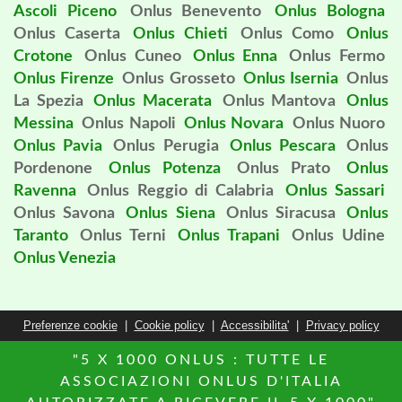
Ascoli Piceno
Onlus Benevento
Onlus Bologna
Onlus Caserta
Onlus Chieti
Onlus Como
Onlus
Crotone
Onlus Cuneo
Onlus Enna
Onlus Fermo
Onlus Firenze
Onlus Grosseto
Onlus Isernia
Onlus
La Spezia
Onlus Macerata
Onlus Mantova
Onlus
Messina
Onlus Napoli
Onlus Novara
Onlus Nuoro
Onlus Pavia
Onlus Perugia
Onlus Pescara
Onlus
Pordenone
Onlus Potenza
Onlus Prato
Onlus
Ravenna
Onlus Reggio di Calabria
Onlus Sassari
Onlus Savona
Onlus Siena
Onlus Siracusa
Onlus
Taranto
Onlus Terni
Onlus Trapani
Onlus Udine
Onlus Venezia
Preferenze cookie
|
Cookie policy
|
Accessibilita'
|
Privacy policy
"5 X 1000 ONLUS : TUTTE LE
ASSOCIAZIONI ONLUS D'ITALIA