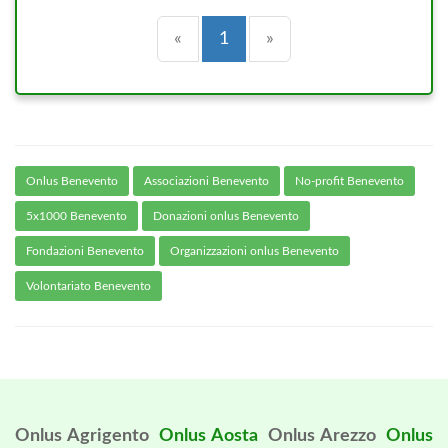
Precedente
(current)
Successiva
«
1
»
Onlus Benevento
Associazioni Benevento
No-profit Benevento
5x1000 Benevento
Donazioni onlus Benevento
Fondazioni Benevento
Organizzazioni onlus Benevento
Volontariato Benevento
Onlus Agrigento
Onlus Aosta
Onlus Arezzo
Onlus