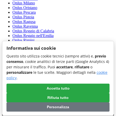
Onlus Milano
Onlus Oristano
Onlus Pescara
Onlus Pistoia
Onlus Ragusa
Onlus Ravenna
Onlus Reggio di Calabria
Onlus Reggio nell'Emilia
Onlus Rimini
Onlus Salerno
Informativa sui cookie
Onlus Sassari
Onlus Sondrio
Questo sito utilizza cookie tecnici (sempre attivi) e,
previo
Onlus Taranto
consenso
, cookie analitici di terze parti (Google Analytics 4)
Onlus Teramo
per misurare il traffico. Puoi
accettare
,
rifiutare
o
Onlus Trapani
personalizzare
le tue scelte. Maggiori dettagli nella
cookie
Onlus Trento
Onlus Treviso
policy
.
Onlus Udine
Onlus Venezia
Accetta tutto
Onlus Vercelli
Onlus Verona
Rifiuta tutto
Onlus Vibo Valentia
Personalizza
Preferenze cookie
|
Cookie policy
|
Accessibilita'
|
Privacy policy