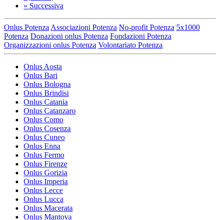
»
Successiva
Onlus Potenza
Associazioni Potenza
No-profit Potenza
5x1000
Potenza
Donazioni onlus Potenza
Fondazioni Potenza
Organizzazioni onlus Potenza
Volontariato Potenza
Onlus Aosta
Onlus Bari
Onlus Bologna
Onlus Brindisi
Onlus Catania
Onlus Catanzaro
Onlus Como
Onlus Cosenza
Onlus Cuneo
Onlus Enna
Onlus Fermo
Onlus Firenze
Onlus Gorizia
Onlus Imperia
Onlus Lecce
Onlus Lucca
Onlus Macerata
Onlus Mantova