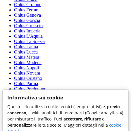
Onlus Crotone
Onlus Fermo
Onlus Genova
Onlus Gorizia
Onlus Grosseto
Onlus Imperia
Onlus L'Aquila
Onlus La Spezia
Onlus Latina
Onlus Lucca
Onlus Matera
Onlus Modena
Onlus Napoli
Onlus Novara
Onlus Oristano
Onlus Parma
Onlus Pordenone
Onlus Prato
Informativa sui cookie
Onlus Ragusa
Onlus Rimini
Questo sito utilizza cookie tecnici (sempre attivi) e,
previo
Onlus Roma
consenso
, cookie analitici di terze parti (Google Analytics 4)
Onlus Rovigo
per misurare il traffico. Puoi
accettare
,
rifiutare
o
Onlus Salerno
personalizzare
le tue scelte. Maggiori dettagli nella
cookie
Onlus Sassari
Onlus Savona