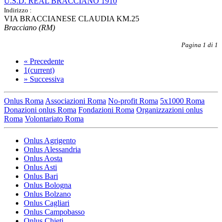
U.S.D. REAL BRACCIANO 1910
Indirizzo :
VIA BRACCIANESE CLAUDIA KM.25
Bracciano (RM)
Pagina 1 di 1
«
Precedente
1
(current)
»
Successiva
Onlus Roma
Associazioni Roma
No-profit Roma
5x1000 Roma
Donazioni onlus Roma
Fondazioni Roma
Organizzazioni onlus
Roma
Volontariato Roma
Onlus Agrigento
Onlus Alessandria
Onlus Aosta
Onlus Asti
Onlus Bari
Onlus Bologna
Onlus Bolzano
Onlus Cagliari
Onlus Campobasso
Onlus Chieti