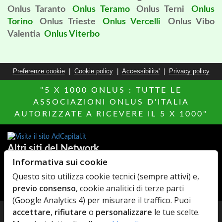
Onlus Taranto
Onlus Teramo
Onlus Terni
Onlus
Torino
Onlus Trieste
Onlus Vercelli
Onlus Vibo
Valentia
Onlus Viterbo
Preferenze cookie
|
Cookie policy
|
Accessibilita'
|
Privacy policy
"5 X 1000 ONLUS : TUTTE LE
ASSOCIAZIONI ONLUS D'ITALIA
AUTORIZZATE A RICEVERE IL 5 X 1000"
Altri siti del Network
Informativa sui cookie
Hotels Italia
MillionEuroHomePage.it
Questo sito utilizza cookie tecnici (sempre attivi) e,
Di chi Ã¨
MediacareFibra
previo consenso
, cookie analitici di terze parti
AdCapital
Agenzie Immobiliari
(Google Analytics 4) per misurare il traffico. Puoi
accettare
,
rifiutare
o
personalizzare
le tue scelte.
© Copyright 2026 AdCapital S.r.L. - P.Iva: IT11372821006 -