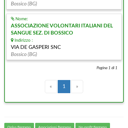
Bossico (BG)
Nome:
ASSOCIAZIONE VOLONTARI ITALIANI DEL
SANGUE SEZ. DI BOSSICO
Indirizzo :
VIA DE GASPERI SNC
Bossico (BG)
Pagina 1 di 1
Precedente
(current)
Successiva
«
1
»
Onlus Bergamo
Associazioni Bergamo
No-profit Bergamo