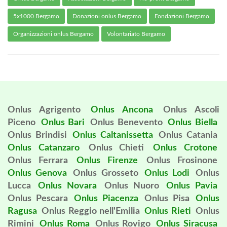
5x1000 Bergamo
Donazioni onlus Bergamo
Fondazioni Bergamo
Organizzazioni onlus Bergamo
Volontariato Bergamo
Onlus Agrigento
Onlus Ancona
Onlus Ascoli
Piceno
Onlus Bari
Onlus Benevento
Onlus Biella
Onlus Brindisi
Onlus Caltanissetta
Onlus Catania
Onlus Catanzaro
Onlus Chieti
Onlus Crotone
Onlus Ferrara
Onlus Firenze
Onlus Frosinone
Onlus Genova
Onlus Grosseto
Onlus Lodi
Onlus
Lucca
Onlus Novara
Onlus Nuoro
Onlus Pavia
Onlus Pescara
Onlus Piacenza
Onlus Pisa
Onlus
Ragusa
Onlus Reggio nell'Emilia
Onlus Rieti
Onlus
Rimini
Onlus Roma
Onlus Rovigo
Onlus Siracusa