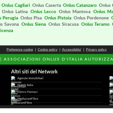
Onlus Cagliari
Onlus Caserta
Onlus Catanzaro
Onlus 
Onlus Latina
Onlus Lecco
Onlus Mantova
Onlus Ma
s Perugia
Onlus Pisa
Onlus Pistoia
Onlus Pordenone
us Savona
Onlus Siena
Onlus Siracusa
Onlus Teramo
icenza
Preferenze cookie
|
Cookie policy
|
Accessibilita'
|
Privacy policy
LE ASSOCIAZIONI ONLUS D'ITALIA AUTORIZZAT
Altri siti del Network
Agenzie Immobiliari
Hotels Italia
Elenco Farmaci
MediacareFibra
2026 AdCapital S.r.L. - P.Iva: IT11372821006 -
Privacy Policy
-