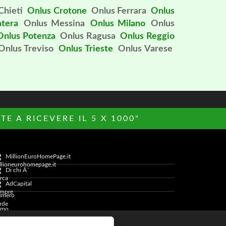
Chieti
Onlus Crotone
Onlus Ferrara
Onlus
tera
Onlus Messina
Onlus Milano
Onlus
Onlus Potenza
Onlus Ragusa
Onlus Reggio
Onlus Treviso
Onlus Trieste
Onlus Varese
E A RICEVERE IL 5 X 1000"
MillionEuroHomePage.it
Di chi Ã¨
AdCapital
Cookie Policy