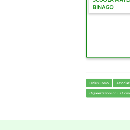
SCUOLA MATER
BINAGO
Onlus Como
Associa
Organizzazioni onlus Com