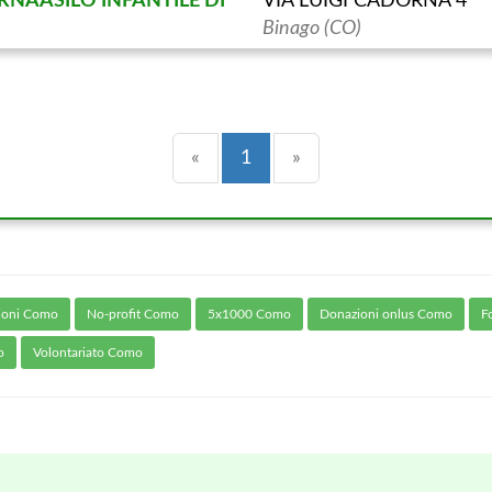
NAASILO INFANTILE DI
VIA LUIGI CADORNA 4
Binago (CO)
Precedente
(current)
Successiva
«
1
»
zioni Como
No-profit Como
5x1000 Como
Donazioni onlus Como
F
o
Volontariato Como