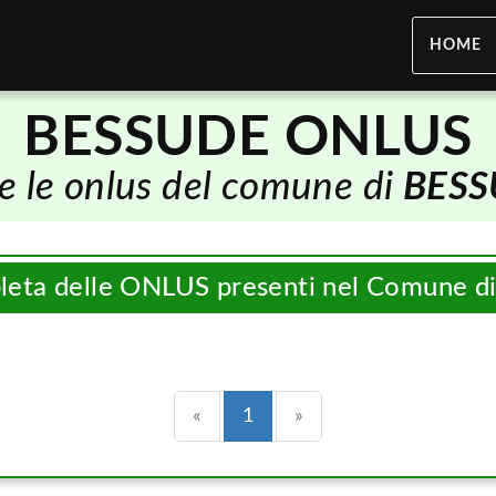
HOME
BESSUDE ONLUS
e le onlus del comune di
BESS
pleta delle ONLUS presenti nel Comune d
Precedente
(current)
Successiva
«
1
»