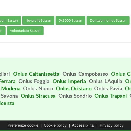
ioni Sassari
No-profit Sassari
5x1000 Sassari
Donazioni onlus Sassari
ri
Volontariato Sassari
liari
Onlus Caltanissetta
Onlus Campobasso
Onlus C
Ferrara
Onlus Foggia
Onlus Imperia
Onlus L'Aquila
On
s Modena
Onlus Nuoro
Onlus Oristano
Onlus Pavia
On
 Savona
Onlus Siracusa
Onlus Sondrio
Onlus Trapani
icenza
Preferenze cookie
|
Cookie policy
|
Accessibilita'
|
Privacy policy